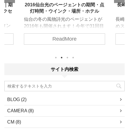
17｜期
2016仙台光のページェントの期間・点
長崎
アクセ
灯時間・ウインク・場所・ホテル
仙台の冬の風物詩光のページェントが
長崎で
ンタン
2016年も開催されます！今年で31回目
めスポ
されま
となる光のページェントの期間・点灯
星群が
ReadMore
期間・
時間・ウインク・場所・ホテルについ
没～1
情報に
て詳しくご紹介します。家族やお友達
す。 
年から
と、また恋人と幻想的な光の世界をお
待でき
されま
楽しみください。
の予測
恋人と
件が揃
サイト内検索
な世界
対、見
崎 ハウ
長崎で
内シリー
スポッ
イティビ
下の
BLOG (2)
azon
ますの
諫早 五
CAMERA (8)
CM (8)