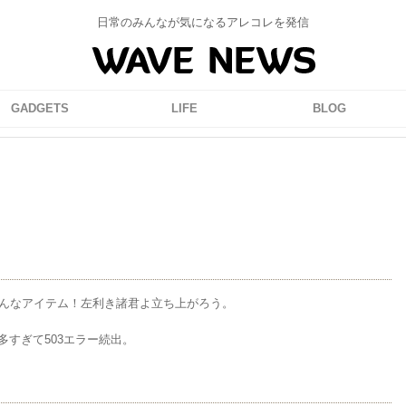
日常のみんなが気になるアレコレを発信
GADGETS
LIFE
BLOG
色んなアイテム！左利き諸君よ立ち上がろう。
2016/5/12
2017
すぎて503エラー続出。
行き方と注意点！通行
長崎ランタンフェスティバル2017
て絶景を見よう！最新
間・点灯時間・場所・駐車場・ア
版
スなど。前夜祭も開催！