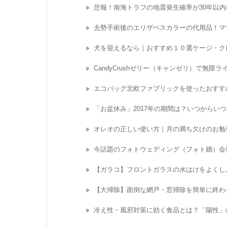
悲報！南海トラフの地震発生確率が30年以内
去勢手術後のエリザベスカラーの代用品！マ
犬を迎えるなら｜おすすめ１０選ケージ・ク
CandyCrushゼリー（キャンゼリ）で無
エコバッグ北欧ファブリックを使ったおすす
「お盆休み」2017年の期間は？いつからい
オレオの正しい使い方｜月の満ち欠けのお勉強に 〜
今話題のフォトウェディング（フォト婚）会
【ガラコ】フロントガラスの水はけをよくし
【大掃除】面倒な網戸・窓掃除を簡単に終わ
冷え性・風邪対策に効く食品とは？「陽性」