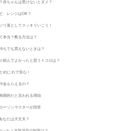
？赤ちゃんは受けないとダメ？
ど、レンジはOK？
ソリ落としてスッキリいこう！
て本当？断る方法は？
待ちでも買えないときは？
り頼んでよかったと思うトコロは？
とめ|これで安心！
付金もらえるの？
画期的だと言われる理由
ローソンマスターが回答
あなたは大丈夫？
レだった！大気汚染の対策は？