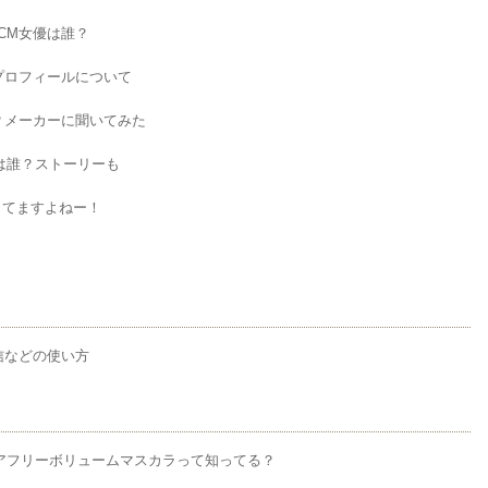
CM女優は誰？
プロフィールについて
？メーカーに聞いてみた
優は誰？ストーリーも
してますよねー！
送信などの使い方
アフリーボリュームマスカラって知ってる？