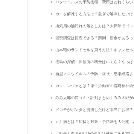
ロタウイルスの予防接種、費用はどれくらい
カニを解凍する方法は？急ぎで解凍したいけ
換気扇の油汚れの落とし方は？大掃除でゴッ
国勢調査は拒否できる？罰則・罰金があるっ
山本鞄のランドセルを買う方法！キャンセル
徳島の探偵・興信所の料金はいくら？やっぱ
新型ノロウイルスの予防・症状・感染経路ま
カクニンジャとは？厚生労働省の臨時福祉給
みみ太郎の口コミ・評判まとめ｜みみ太郎が
ドコモがポンタと提携したけど本当にお得？
五月病とは？症状と対策・予防法を大公開！
【動画】中国PM2.5の原因は民家にあるア