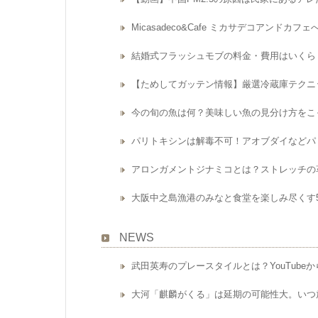
Micasadeco&Cafe ミカサデコアンド
結婚式フラッシュモブの料金・費用はいくら
【ためしてガッテン情報】厳選冷蔵庫テクニ
今の旬の魚は何？美味しい魚の見分け方をこ
パリトキシンは解毒不可！アオブダイなどパ
アロンガメントジナミコとは？ストレッチの革
大阪中之島漁港のみなと食堂を楽しみ尽くす
NEWS
武田英寿のプレースタイルとは？YouTube
大河「麒麟がくる」は延期の可能性大。いつ