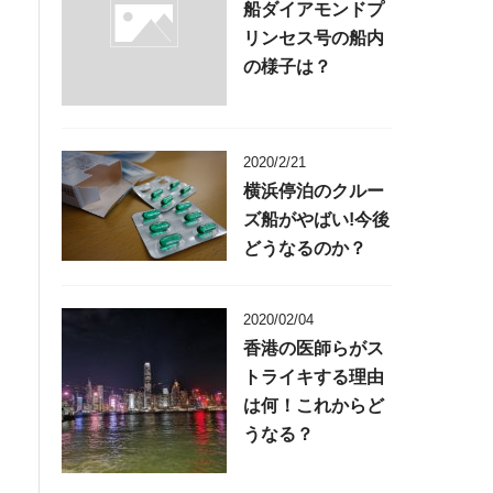
船ダイアモンドプ
リンセス号の船内
の様子は？
2020/2/21
横浜停泊のクルー
ズ船がやばい!今後
どうなるのか？
2020/02/04
香港の医師らがス
トライキする理由
は何！これからど
うなる？