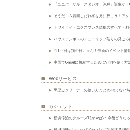
「ユニバーサル・スタジオ・沖縄」誕生か！U
そうだ！六義園しだれ桜を見に行こう！アク
トワイライトエクスプレス瑞風のすべて－料
ハウステンボスのチューリップ祭りの見ごろ
2月22日は猫の日にゃん！最新のイベント情報(
中国でGmailに接続するためにVPNを使う
Webサービス
黒歴史クリーナーの使い方まとめ-消えない
ガジェット
横浜停泊のクルーズ船がやばい!今後どうな
島田紳助がmisonoのYouTubeに出演する理