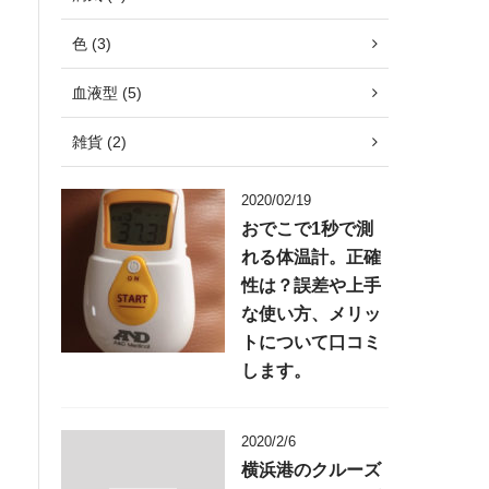
色 (3)
血液型 (5)
雑貨 (2)
2020/02/19
おでこで1秒で測
れる体温計。正確
性は？誤差や上手
な使い方、メリッ
トについて口コミ
します。
2020/2/6
横浜港のクルーズ