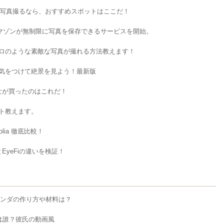
行き方、アクセスと通行止
長崎の冬の一大風物詩であるランタンフェ
｜写真撮るなら、おすすめスポットはここだ！
します。 最近、多くの方が
ィバルが2017年も開催されます！ランタ
eadMore
ReadMore
で写真などをアップし、あ
スティバルの期間・点灯時間・場所・駐車
アマゾンが無制限に写真を保存できるサービスを開始。
間に人気スポットとなった
どの情報について詳しくご紹介します。今
まるで、あの不朽の名作ジブ
ら前夜祭も開催されることが発表されまし
ロのような素敵な写真が撮れる方法教えます！
に飛び込んだかのような絶
ね。家族やお友達と、また恋人と異国情緒
行きたいと思っておられる方
れる長崎の幻想的な世界をお楽しみくださ
気をつけて絶景を見よう！最新版
震の影響でラピュタの道は崩
るるぶ長崎 ハウステンボス 佐世保 雲仙'17 
くはコチラ↓↓ ラピュタの道
内シリーズ) posted with カエレバ ジェイ
んなが買ったのはこれだ！
動画あり 一体どうやって
ィパブリッシング 2016-05-28 Amazon 
所は熊本県阿蘇市狩尾地区に
ト教えます。
北 ...
tolia 徹底比較！
rとEyeFiの違いを検証！
パンダの作り方や材料は？
は誰？彼氏の動画風