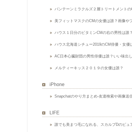
パンテーンミラクルズ２層トリートメントの
美フィットマスクのCMの女優は誰？画像や
ハウス１日分のビタミンCMの右の男性は誰
ハウス北海道シチュー2019のCM俳優・女
AC日本心臓財団の男性俳優は誰？いい味出
メルティーキッス２０１９の女優は誰？
iPhone
Snapchatのやり方まとめ-友達検索や画像
LIFE
誰でも美まつ毛になれる、スカルプDのピュ