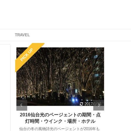
TRAVEL
PICK UP
/1/18
2017/1/16
｜期
2016仙台光のページェントの期間・点
長崎で
クセ
灯時間・ウインク・場所・ホテル
仙台の冬の風物詩光のページェントが2016年も
長崎で星空