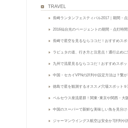
TRAVEL
長崎ランタンフェスティバル2017｜期間・
2016仙台光のページェントの期間・点灯時
長崎で星空を見るならココだ！おすすめスポ
ラピュタの道、行き方と注意点！通行止めに
九州で流星見るならココだ！おすすめスポッ
中国・セカイVPNの評判や設定方法は？繋
徳島で星を観測するオススメ穴場スポット９
ペルセウス座流星群！関東･東京や関西・大
中国のスーパーで新鮮な美味しい魚を見分け
ジャーマンウイングス航空は安全か?評判や