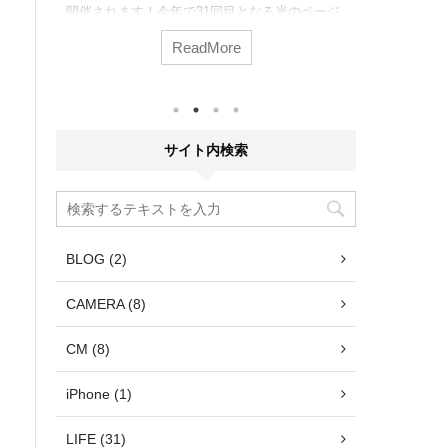
開催されます！今年で31回目となる光のページ
ト６つ教え
ステ
ェントの期間・点灯時間・ウインク・場所・ホ
ましたね。 
ンフェ
ReadMore
テルについて詳しくご紹介します。家族やお友
クのようで
場な
達と、また恋人と幻想的な光の世界をお楽しみ
期待できる
年か
ください。
も！ 次回
た
2023年
あふ
んね。 で
い。
すすめスポ
(国
サイト内検索
のまとめに
ティビ
どうぞご活
楽天市場
こは、 ...
BLOG (2)
CAMERA (8)
CM (8)
iPhone (1)
LIFE (31)