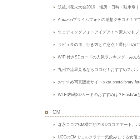
ラピュタの道への
筑後川花火大会2016｜場所・日時・駐車場
めの注意点をお伝え
R
インターネットなど
Amazonプライムフォトの感想クチコミ！
まりの絶景さに瞬く
「ラピュタの道」 
ウェディングフォトアイデア！〜素人でもプ
リのラピュタの世界
景！！ 一度は見に
ラピュタの道、行き方と注意点！通行止めに
も多いはず。 ※地
落しています。詳し
WIFI付きSDカードの人気ランキング｜み
｜熊本地震で崩落、
行けばいいの？ 場
九州で流星見るならココだ！おすすめスポッ
あります。 阿蘇谷から
おすすめ写真販売サイトpixta photolibrary fo
WI-FI内蔵SDカードのおすすめは？FlashAi
CM
森永ココアCM櫻井翔の３Dココアアート。
UCCのCMでミルクラテ一気飲みしてる女優