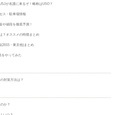
SJが名護に来るぞ！略称はUSO？
セス・駐車場情報
金や値段を徹底予測！
は？オススメの時期まとめ
2015・東京他)まとめ
方法をやってみた
時の対策方法は？
るのか？
由！いつ？