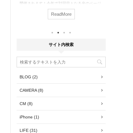
開催されます！今年で31回目となる光のページ
ト６つ教え
ステ
ェントの期間・点灯時間・ウインク・場所・ホ
ましたね。 
ンフェ
ReadMore
テルについて詳しくご紹介します。家族やお友
クのようで
場な
達と、また恋人と幻想的な光の世界をお楽しみ
期待できる
年か
ください。
も！ 次回
た
2023年
あふ
んね。 で
い。
すすめスポ
(国
サイト内検索
のまとめに
ティビ
どうぞご活
楽天市場
こは、 ...
BLOG (2)
CAMERA (8)
CM (8)
iPhone (1)
LIFE (31)