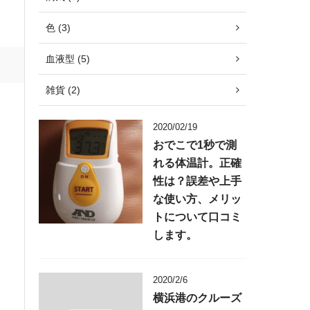
色 (3)
血液型 (5)
雑貨 (2)
2020/02/19
おでこで1秒で測
れる体温計。正確
性は？誤差や上手
な使い方、メリッ
トについて口コミ
します。
2020/2/6
横浜港のクルーズ