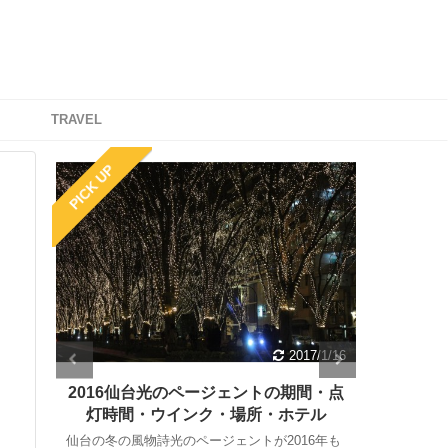
TRAVEL
PICK UP
/1/18
2017/1/16
｜期
2016仙台光のページェントの期間・点
長崎で
クセ
灯時間・ウインク・場所・ホテル
仙台の冬の風物詩光のページェントが2016年も
長崎で星空