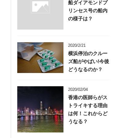
船ダイアモンドプ
リンセス号の船内
の様子は？
2020/2/21
横浜停泊のクルー
ズ船がやばい!今後
どうなるのか？
2020/02/04
香港の医師らがス
トライキする理由
は何！これからど
うなる？