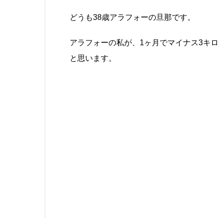
ラピュタの道への
めの注意点をお伝え
どうも38歳アラフォーの旦那です。
R
インターネットなど
まりの絶景さに瞬く
アラフォーの私が、1ヶ月でマイナス3キロ
「ラピュタの道」 
リのラピュタの世界
と思います。
景！！ 一度は見に
も多いはず。 ※地
落しています。詳し
｜熊本地震で崩落、
行けばいいの？ 場
あります。 阿蘇谷から