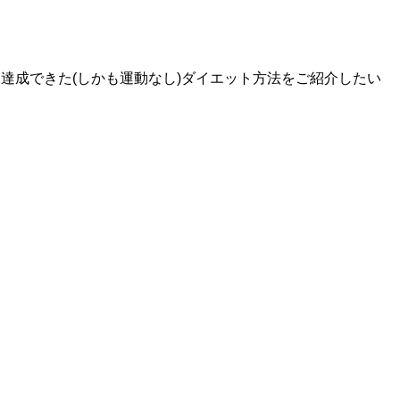
行き方、アクセスと通行止
長崎の冬の一大風物詩であるランタンフェ
します。 最近、多くの方が
ィバルが2017年も開催されます！ランタ
eadMore
ReadMore
で写真などをアップし、あ
スティバルの期間・点灯時間・場所・駐車
間に人気スポットとなった
どの情報について詳しくご紹介します。今
達成できた(しかも運動なし)ダイエット方法をご紹介したい
まるで、あの不朽の名作ジブ
ら前夜祭も開催されることが発表されまし
に飛び込んだかのような絶
ね。家族やお友達と、また恋人と異国情緒
行きたいと思っておられる方
れる長崎の幻想的な世界をお楽しみくださ
震の影響でラピュタの道は崩
るるぶ長崎 ハウステンボス 佐世保 雲仙'17 
くはコチラ↓↓ ラピュタの道
内シリーズ) posted with カエレバ ジェイ
動画あり 一体どうやって
ィパブリッシング 2016-05-28 Amazon 
所は熊本県阿蘇市狩尾地区に
北 ...