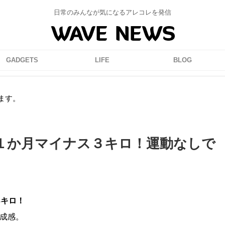
日常のみんなが気になるアレコレを発信
GADGETS
LIFE
BLOG
ます。
１か月マイナス３キロ！運動なしで
2016/5/12
2017
行き方と注意点！通行
長崎ランタンフェスティバル2017
3キロ！
て絶景を見よう！最新
間・点灯時間・場所・駐車場・ア
成感。
版
スなど。前夜祭も開催！