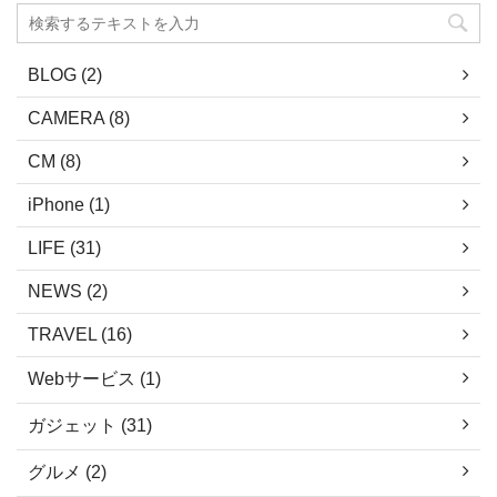
いと思
長崎で星を見るならココだ！ おすすめ
地震
スポットを見ていきましょう。 ※一番
います
下のまとめに地図のリンクを載せてい
BLOG (2)
道｜
ますので、どうぞご活用ください。 1.
どうや
諫早 五家原岳 ここは、 ...
CAMERA (8)
県阿蘇
CM (8)
から北 .
iPhone (1)
LIFE (31)
NEWS (2)
TRAVEL (16)
Webサービス (1)
ガジェット (31)
グルメ (2)