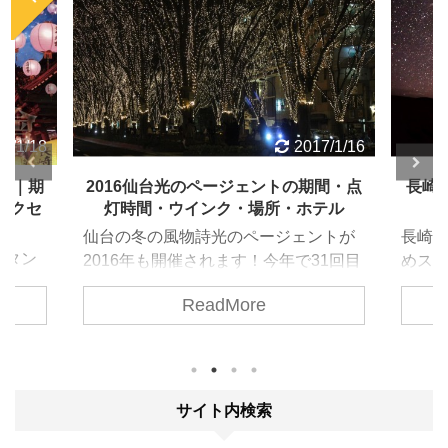
7/1/16
2016/8/12
期間・点
長崎で星空を見るならココだ！おすす
ラピ
テル
めスポット教えます。
止め
ントが
長崎で星空を見るならココだ！ おすす
ラピ
31回目
めスポット６つ教えます。 ふたご座流
通行止
・点灯
星群が近づいてきましたね。 12/14日
ReadMore
近、
につい
没～12/15明け方までがピークのようで
写真
お友達
す。 今年は観測条件も最高に良く、期
に瞬
界をお
待できるとのこと。 一時間に100個と
ピュタ
の予測も！ 次回、今年と同じような条
ジブ
件が揃うのは2023年だそうです。 絶
サイト内検索
かのよ
対、見逃したくありませんね。 では、