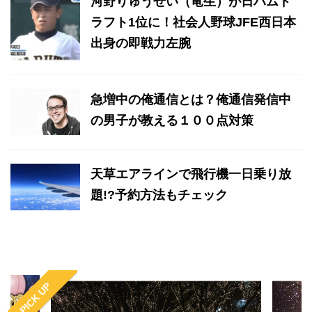
河野りゅうせい（竜生）が日ハムド
ラフト1位に！社会人野球JFE西日本
出身の即戦力左腕
急増中の俺通信とは？俺通信発信中
の男子が教える１００点対策
天草エアラインで飛行機一日乗り放
題!?予約方法もチェック
PICK UP