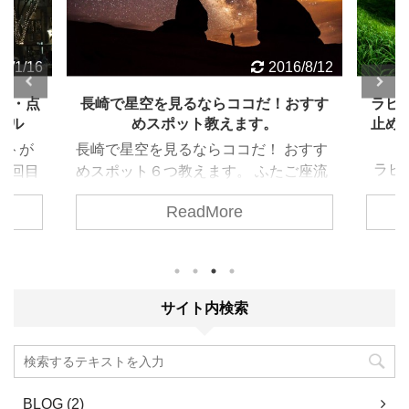
7/1/16
2016/8/12
期間・点
長崎で星空を見るならココだ！おすす
ラピ
テル
めスポット教えます。
止め
ントが
長崎で星空を見るならココだ！ おすす
ラピ
31回目
めスポット６つ教えます。 ふたご座流
通行止
・点灯
星群が近づいてきましたね。 12/14日
ReadMore
近、
につい
没～12/15明け方までがピークのようで
写真
お友達
す。 今年は観測条件も最高に良く、期
に瞬
界をお
待できるとのこと。 一時間に100個と
ピュタ
の予測も！ 次回、今年と同じような条
ジブ
件が揃うのは2023年だそうです。 絶
サイト内検索
かのよ
対、見逃したくありませんね。 では、
いと思
長崎で星を見るならココだ！ おすすめ
地震
スポットを見ていきましょう。 ※一番
います
下のまとめに地図のリンクを載せてい
BLOG (2)