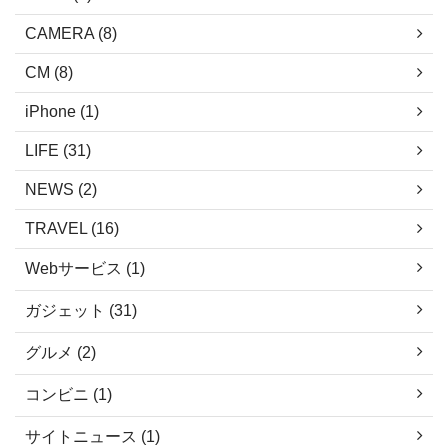
道｜
ますので、どうぞご活用ください。 1.
どうや
諫早 五家原岳 ここは、 ...
CAMERA (8)
県阿蘇
CM (8)
から北 .
iPhone (1)
LIFE (31)
NEWS (2)
TRAVEL (16)
Webサービス (1)
ガジェット (31)
グルメ (2)
コンビニ (1)
サイトニュース (1)