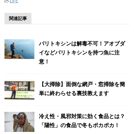
-
LIFE
関連記事
パリトキシンは解毒不可！アオブダ
イなどパリトキシンを持つ魚に注
意！
【大掃除】面倒な網戸・窓掃除を簡
単に終わらせる裏技教えます
冷え性・風邪対策に効く食品とは？
「陽性」の食品で冬もポカポカ！