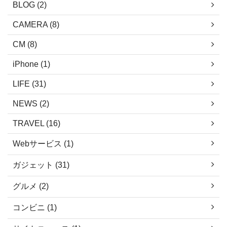
BLOG (2)
道｜
ますので、どうぞご活用ください。 1.
どうや
諫早 五家原岳 ここは、 ...
CAMERA (8)
県阿蘇
CM (8)
から北 .
iPhone (1)
LIFE (31)
NEWS (2)
TRAVEL (16)
Webサービス (1)
ガジェット (31)
グルメ (2)
コンビニ (1)