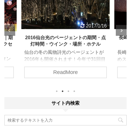
7/1/16
2016/8/12
期間・点
長崎で星空を見るならココだ！おすす
ラピ
テル
めスポット教えます。
止め
ントが
長崎で星空を見るならココだ！ おすす
ラピ
31回目
めスポット６つ教えます。 ふたご座流
通行止
・点灯
星群が近づいてきましたね。 12/14日
ReadMore
近、
につい
没～12/15明け方までがピークのようで
写真
お友達
す。 今年は観測条件も最高に良く、期
に瞬
界をお
待できるとのこと。 一時間に100個と
ピュタ
の予測も！ 次回、今年と同じような条
ジブ
件が揃うのは2023年だそうです。 絶
サイト内検索
かのよ
対、見逃したくありませんね。 では、
いと思
長崎で星を見るならココだ！ おすすめ
地震
スポットを見ていきましょう。 ※一番
います
下のまとめに地図のリンクを載せてい